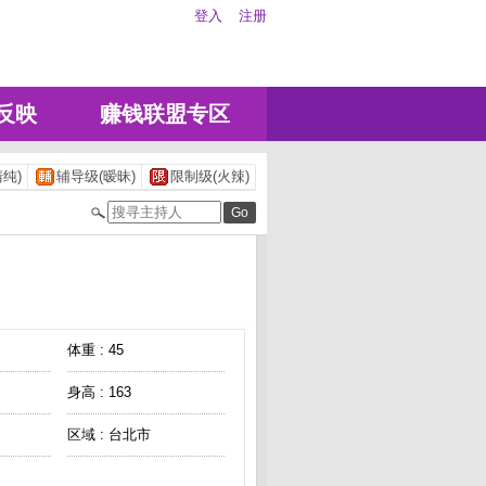
登入
注册
反映
赚钱联盟专区
纯)
辅导级(暧昧)
限制级(火辣)
体重 : 45
身高 : 163
区域 : 台北市