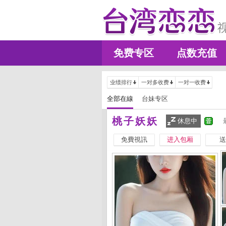
免费专区
点数充值
业绩排行
一对多收费
一对一收费
全部在線
台妹专区
桃子妖妖
休息中
免費視訊
进入包厢
送