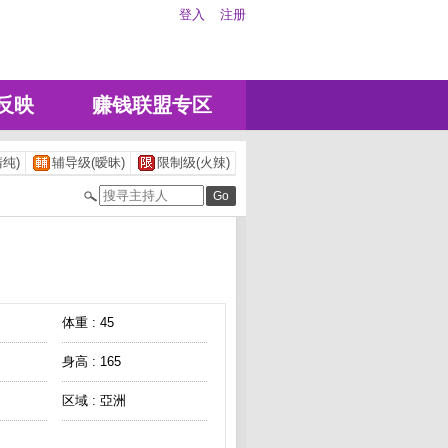
登入
注册
反映
赚钱联盟专区
纯)
辅导级(暧昧)
限制级(火辣)
体重 : 45
身高 : 165
区域 : 亞洲