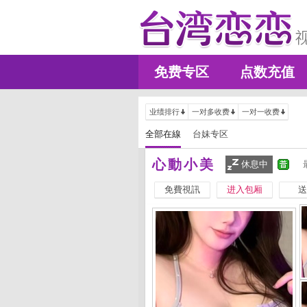
免费专区
点数充值
业绩排行
一对多收费
一对一收费
全部在線
台妹专区
心動小美
休息中
免費視訊
进入包厢
送