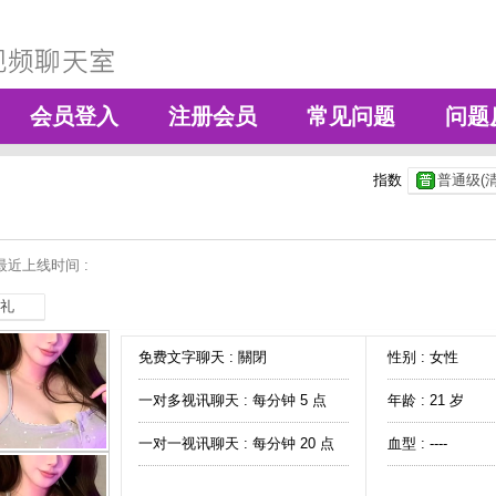
会员登入
注册会员
常见问题
问题
指数
普通级(清
最近上线时间 :
礼
免费文字聊天 :
關閉
性别 : 女性
一对多视讯聊天 :
每分钟 5 点
年龄 : 21 岁
一对一视讯聊天 :
每分钟 20 点
血型 : ----