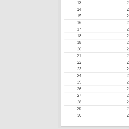
13
2
14
2
15
2
16
2
17
2
18
2
19
2
20
2
21
2
22
2
23
2
24
2
25
2
26
2
27
2
28
2
29
2
30
2