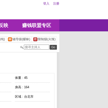
登入
注册
反映
赚钱联盟专区
纯)
辅导级(暧昧)
限制级(火辣)
体重 : 45
身高 : 164
区域 : 台北市