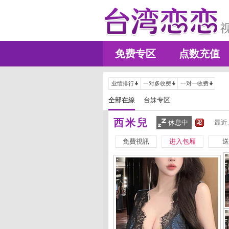
免费专区
点数充值
业绩排行
一对多收费
一对一收费
全部在線
台妹专区
西米兒
休息中
最近
免費視訊
进入包厢
送