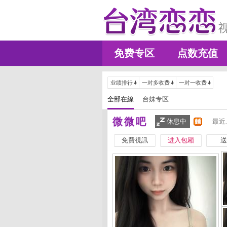
免费专区
点数充值
业绩排行
一对多收费
一对一收费
全部在線
台妹专区
微微吧
休息中
最近
免費視訊
进入包厢
送