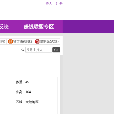
登入
注册
反映
赚钱联盟专区
纯)
辅导级(暧昧)
限制级(火辣)
体重 : 45
身高 : 164
区域 : 大陸地區