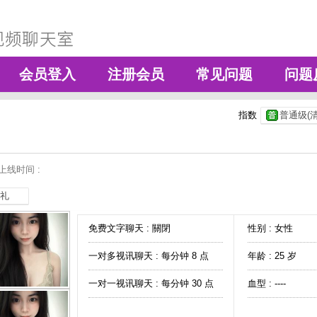
会员登入
注册会员
常见问题
问题
指数
普通级(清
上线时间 :
礼
免费文字聊天 :
關閉
性别 : 女性
一对多视讯聊天 :
每分钟 8 点
年龄 : 25 岁
一对一视讯聊天 :
每分钟 30 点
血型 : ----